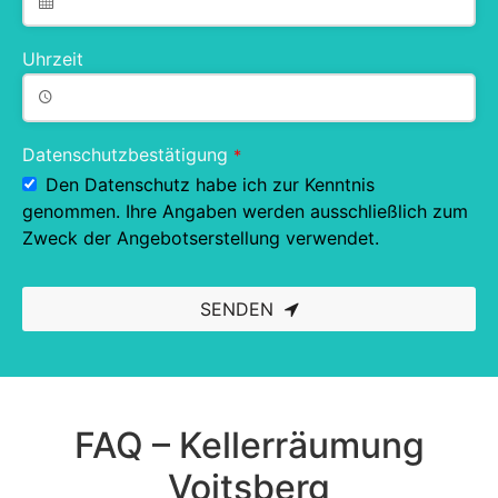
Uhrzeit
Datenschutzbestätigung
*
Den Datenschutz habe ich zur Kenntnis
genommen. Ihre Angaben werden ausschließlich zum
Zweck der Angebotserstellung verwendet.
SENDEN
This
field
should
be left
blank
FAQ – Kellerräumung
Voitsberg