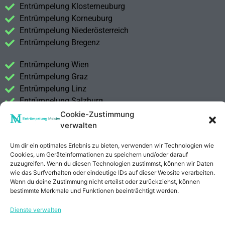
Entrümpelung Klosterneuburg
Entrümpelung Korneuburg
Entrümpelung Niederösterreich
Entrümpelung Bregenz
Entrümpelung Wien
Entrümpelung Graz
Entrümpelung Linz
Entrümpelung Salzburg
Entrümpelung Vorarlberg
Cookie-Zustimmung
Entrümpelung Steiermark
verwalten
Um dir ein optimales Erlebnis zu bieten, verwenden wir Technologien wie
Kontakt
Cookies, um Geräteinformationen zu speichern und/oder darauf
Impressum
zuzugreifen. Wenn du diesen Technologien zustimmst, können wir Daten
Datenschutzerklärung
wie das Surfverhalten oder eindeutige IDs auf dieser Website verarbeiten.
Wenn du deine Zustimmung nicht erteilst oder zurückziehst, können
bestimmte Merkmale und Funktionen beeinträchtigt werden.
Anrufen
E-Mail
Dienste verwalten