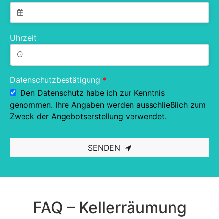
Uhrzeit
Datenschutzbestätigung
*
Den Datenschutz habe ich zur Kenntnis
genommen. Ihre Angaben werden ausschließlich zum
Zweck der Angebotserstellung verwendet.
SENDEN
This
field
should
be left
blank
FAQ – Kellerräumung