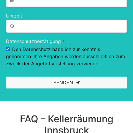
Uhrzeit
Datenschutzbestätigung
*
Den Datenschutz habe ich zur Kenntnis
genommen. Ihre Angaben werden ausschließlich zum
Zweck der Angebotserstellung verwendet.
SENDEN
This
field
should
be left
blank
FAQ – Kellerräumung
Innsbruck