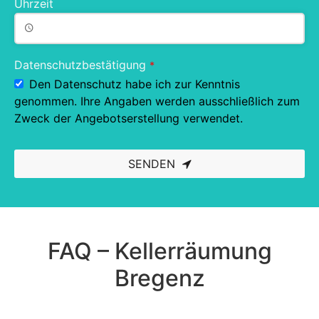
Uhrzeit
Datenschutzbestätigung
*
Den Datenschutz habe ich zur Kenntnis
genommen. Ihre Angaben werden ausschließlich zum
Zweck der Angebotserstellung verwendet.
SENDEN
This
field
should
be left
blank
FAQ – Kellerräumung
Bregenz