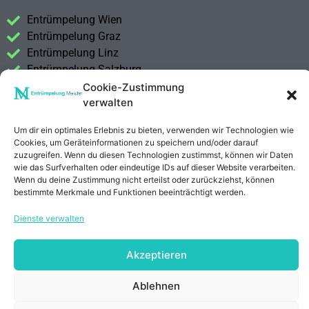
Entrümpelung Wien
Entrümpelung Graz
Entrümpelung Linz
Entrümpelung Salzburg
Entrümpelung Vorarlberg
Cookie-Zustimmung
verwalten
Entrümpelung Steiermark
Um dir ein optimales Erlebnis zu bieten, verwenden wir Technologien wie
Kontakt
Cookies, um Geräteinformationen zu speichern und/oder darauf
Impressum
zuzugreifen. Wenn du diesen Technologien zustimmst, können wir Daten
Datenschutzerklärung
wie das Surfverhalten oder eindeutige IDs auf dieser Website verarbeiten.
Wenn du deine Zustimmung nicht erteilst oder zurückziehst, können
bestimmte Merkmale und Funktionen beeinträchtigt werden.
Anrufen
E-Mail
Dienste verwalten
Akzeptieren
Ablehnen