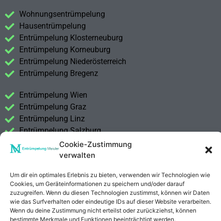
Wohnungsentrümpelung
Hausentrümpelung
Entrümpelung Klosterneuburg
Entrümpelung Korneuburg
Entrümpelung Niederösterreich
Entrümpelung Bregenz
Entrümpelung Wien
Entrümpelung Graz
Entrümpelung Linz
Entrümpelung Salzburg
Entrümpelung Vorarlberg
Cookie-Zustimmung
Entrümpelung Steiermark
verwalten
Um dir ein optimales Erlebnis zu bieten, verwenden wir Technologien wie
Kontakt
Cookies, um Geräteinformationen zu speichern und/oder darauf
Impressum
zuzugreifen. Wenn du diesen Technologien zustimmst, können wir Daten
Datenschutzerklärung
wie das Surfverhalten oder eindeutige IDs auf dieser Website verarbeiten.
Wenn du deine Zustimmung nicht erteilst oder zurückziehst, können
bestimmte Merkmale und Funktionen beeinträchtigt werden.