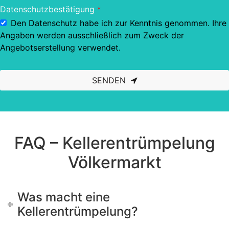
Datenschutzbestätigung
*
Den Datenschutz habe ich zur Kenntnis genommen. Ihre
Angaben werden ausschließlich zum Zweck der
Angebotserstellung verwendet.
SENDEN
This
field
should
be left
blank
FAQ – Kellerentrümpelung
Völkermarkt
Was macht eine
Kellerentrümpelung?