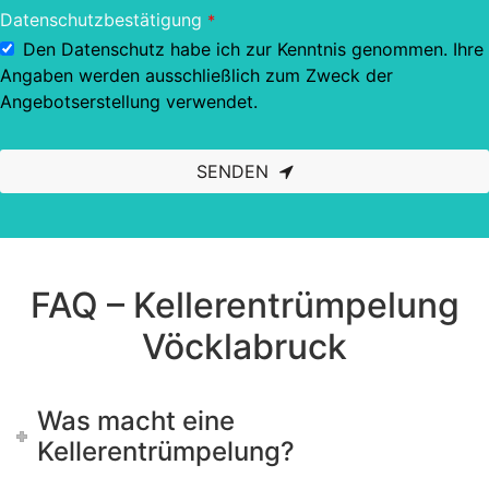
Datenschutzbestätigung
*
Den Datenschutz habe ich zur Kenntnis genommen. Ihre
Angaben werden ausschließlich zum Zweck der
Angebotserstellung verwendet.
SENDEN
This
field
should
be left
blank
FAQ – Kellerentrümpelung
Vöcklabruck
Was macht eine
Kellerentrümpelung?