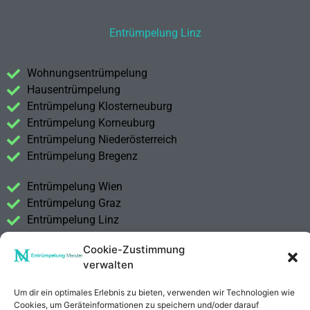
Entrümpelung Linz
Wohnungsentrümpelung
Hausentrümpelung
Entrümpelung Klosterneuburg
Entrümpelung Korneuburg
Entrümpelung Niederösterreich
Entrümpelung Bregenz
Entrümpelung Wien
Entrümpelung Graz
Entrümpelung Linz
Entrümpelung Salzburg
Cookie-Zustimmung
Entrümpelung Vorarlberg
verwalten
Entrümpelung Steiermark
Um dir ein optimales Erlebnis zu bieten, verwenden wir Technologien wie
Kontakt
Cookies, um Geräteinformationen zu speichern und/oder darauf