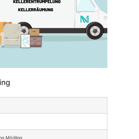
ing
ung Mödling