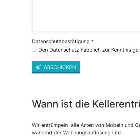
Datenschutzbestätigung
*
Den Datenschutz habe ich zur Kenntnis g
ABSCHICKEN
This
field
should
be left
blank
Wann ist die Kelleren
Wir entrümpeln alle Arten von Möbeln und Ge
während der Wohnungsauflösung Linz.