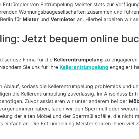
e Entrümpler von Entrümpelung Meister stets zur Verfügun
führenden Wohnungsbaugesellschaften zusammen und führe
Berlin für
Mieter
und
Vermieter
an. Hierbei arbeiten wir s
ling: Jetzt bequem online bu
nd seriöse Firma für die
Kellerentrümpelung
zu engagieren.
 Nachdem Sie uns für Ihre
Kellerentrümpelung
engagiert ha
 Ablauf, sodass die Kellerentrümpelung problemlos und unk
edigen die Kellerentrümpelung zuverlässig. Im Anschluss En
benötigen. Zuvor assistieren wir unter anderem bei der
Möb
vorgenommen haben, laden wir den Sperrmüll oder weitere
lung der alten Möbel und der Sperrmüllabfälle, die nicht 
 einfach an. Die Entrümpellung Meister sparen Ihnen viel Z