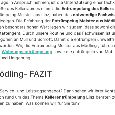
Tage in Anspruch nehmen, ist die Unterstützung einer fac
öße des Kellerraumes nimmt die
Entrümpelung des Kellers
trümpelug Meister aus Linz, haben das
notwendige Fachwi
rledigen. Die Erfahrung der
Entrümpelug Meister aus Mödl
nen besonders hohen Wert legen wir zudem, dass sowohl d
attengeht. Durch unsere Routine und das Fachwissen ist u
orien an Müll und Schrott. Damit die entrümpeln umweltfreu
rden. Wir, die Entrümpelug Meister aus Mödling , führen n
e
Wohnungsentrümpelung
sowie die entrümpeln von Möbe
und Umgebung.
ödling- FAZIT
Service- und Leistungsangebot? Dann sehen wir Ihrer Kon
rlich rund um das Thema
Kellerentrümpelung Linz
beraten zu
ehen zu haben. Was können wir für Sie tun?