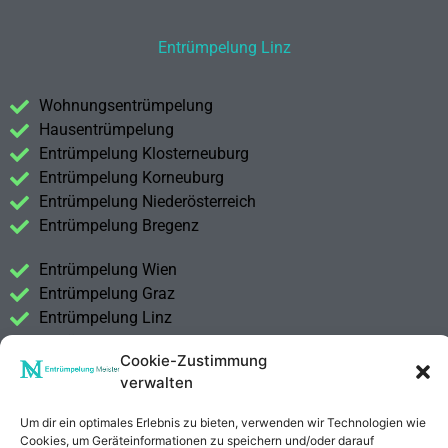
Entrümpelung Linz
Wohnungsentrümpelung
Hausentrümpelung
Entrümpelung Klosterneuburg
Entrümpelung Korneuburg
Entrümpelung Niederösterreich
Entrümpelung Bregenz
Entrümpelung Wien
Entrümpelung Graz
Entrümpelung Linz
Entrümpelung Salzburg
Cookie-Zustimmung
Entrümpelung Vorarlberg
verwalten
Entrümpelung Steiermark
Um dir ein optimales Erlebnis zu bieten, verwenden wir Technologien wie
Kontakt
Cookies, um Geräteinformationen zu speichern und/oder darauf