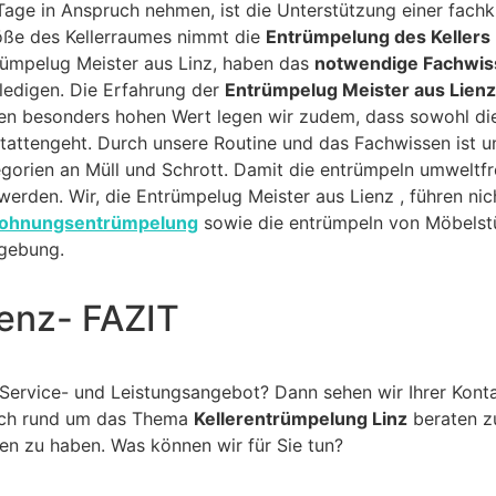
Tage in Anspruch nehmen, ist die Unterstützung einer fac
öße des Kellerraumes nimmt die
Entrümpelung des Kellers
trümpelug Meister aus Linz, haben das
notwendige Fachwi
rledigen. Die Erfahrung der
Entrümpelug Meister aus Lienz
nen besonders hohen Wert legen wir zudem, dass sowohl d
attengeht. Durch unsere Routine und das Fachwissen ist u
orien an Müll und Schrott. Damit die entrümpeln umweltfreu
rden. Wir, die Entrümpelug Meister aus Lienz , führen nich
ohnungsentrümpelung
sowie die entrümpeln von Möbelst
gebung.
enz- FAZIT
Service- und Leistungsangebot? Dann sehen wir Ihrer Kon
rlich rund um das Thema
Kellerentrümpelung Linz
beraten zu
ehen zu haben. Was können wir für Sie tun?