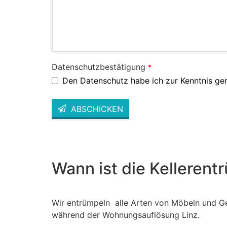
Datenschutzbestätigung
*
Den Datenschutz habe ich zur Kenntnis g
ABSCHICKEN
This
field
should
be left
blank
Wann ist die Kelleren
Wir entrümpeln alle Arten von Möbeln und Ge
während der Wohnungsauflösung Linz.