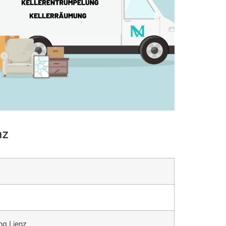
nz
ng Lienz