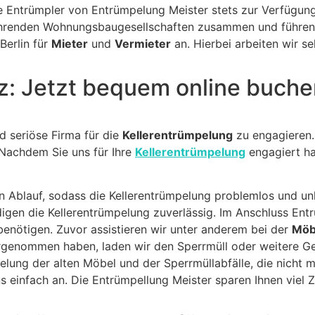
e Entrümpler von Entrümpelung Meister stets zur Verfügun
führenden Wohnungsbaugesellschaften zusammen und führe
Berlin für
Mieter
und
Vermieter
an. Hierbei arbeiten wir s
nz: Jetzt bequem online buch
nd seriöse Firma für die
Kellerentrümpelung
zu engagieren.
 Nachdem Sie uns für Ihre
Kellerentrümpelung
engagiert ha
 Ablauf, sodass die Kellerentrümpelung problemlos und unk
edigen die Kellerentrümpelung zuverlässig. Im Anschluss En
benötigen. Zuvor assistieren wir unter anderem bei der
Möb
rgenommen haben, laden wir den Sperrmüll oder weitere Ge
lung der alten Möbel und der Sperrmüllabfälle, die nicht 
 einfach an. Die Entrümpellung Meister sparen Ihnen viel Z