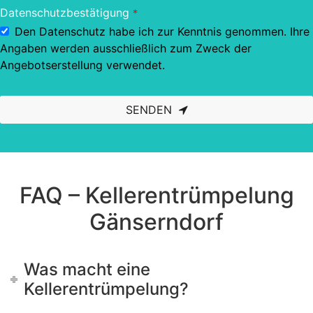
Datenschutzbestätigung
*
Den Datenschutz habe ich zur Kenntnis genommen. Ihre
Angaben werden ausschließlich zum Zweck der
Angebotserstellung verwendet.
SENDEN
This
field
should
be left
blank
FAQ – Kellerentrümpelung
Gänserndorf
Was macht eine
Kellerentrümpelung?