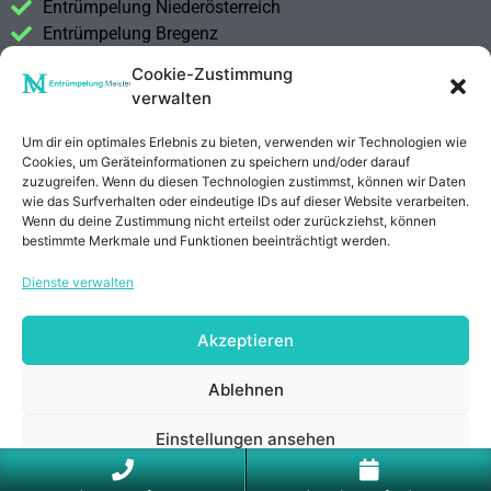
Entrümpelung Niederösterreich
Entrümpelung Bregenz
Cookie-Zustimmung
Entrümpelung Wien
verwalten
Entrümpelung Graz
Entrümpelung Linz
Um dir ein optimales Erlebnis zu bieten, verwenden wir Technologien wie
Entrümpelung Salzburg
Cookies, um Geräteinformationen zu speichern und/oder darauf
zuzugreifen. Wenn du diesen Technologien zustimmst, können wir Daten
Entrümpelung Vorarlberg
wie das Surfverhalten oder eindeutige IDs auf dieser Website verarbeiten.
Entrümpelung Steiermark
Wenn du deine Zustimmung nicht erteilst oder zurückziehst, können
bestimmte Merkmale und Funktionen beeinträchtigt werden.
Kontakt
Dienste verwalten
Impressum
Datenschutzerklärung
Akzeptieren
Anrufen
E-Mail
Ablehnen
Einstellungen ansehen
Cookie-Richtlinie
Datenschutzerklärung
Impressum