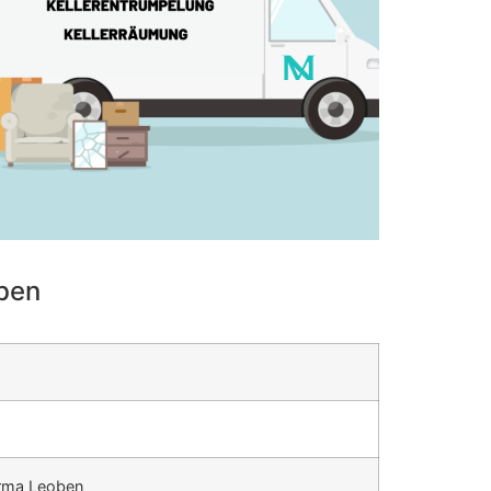
ben
irma Leoben