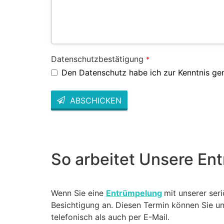
Datenschutzbestätigung
*
Den Datenschutz habe ich zur Kenntnis g
ABSCHICKEN
This
field
should
be left
blank
So arbeitet Unsere En
Wenn Sie eine
Entrümpelung
mit unserer ser
Besichtigung an. Diesen Termin können Sie u
telefonisch als auch per E-Mail.