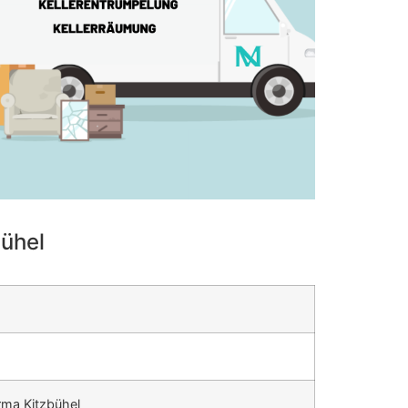
ühel
rma Kitzbühel