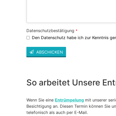
Datenschutzbestätigung
*
Den Datenschutz habe ich zur Kenntnis g
ABSCHICKEN
This
field
should
be left
blank
So arbeitet Unsere En
Wenn Sie eine
Entrümpelung
mit unserer ser
Besichtigung an. Diesen Termin können Sie u
telefonisch als auch per E-Mail.