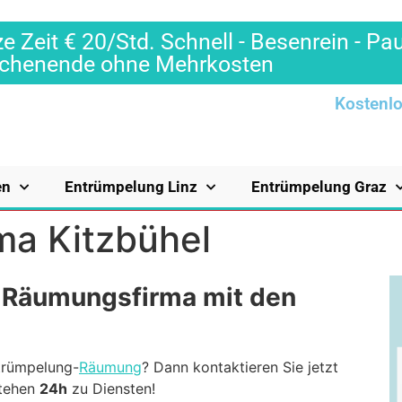
e Zeit € 20/Std. Schnell - Besenrein - Pa
Wochenende ohne Mehrkosten
Kostenlo
en
Entrümpelung Linz
Entrümpelung Graz
ma Kitzbühel
 Räumungsfirma mit den
ntrümpelung-
Räumung
? Dann kontaktieren Sie jetzt
stehen
24h
zu Diensten!