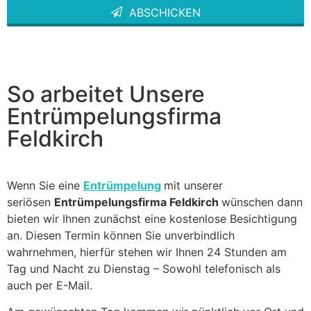
ABSCHICKEN
This
field
should
be left
blank
So arbeitet Unsere
Entrümpelungsfirma
Feldkirch
Wenn Sie eine
Entrümpelung
mit unserer
seriösen
Entrümpelungsfirma Feldkirch
wünschen dann
bieten wir Ihnen zunächst eine kostenlose Besichtigung
an. Diesen Termin können Sie unverbindlich
wahrnehmen, hierfür stehen wir Ihnen 24 Stunden am
Tag und Nacht zu Dienstag – Sowohl telefonisch als
auch per E-Mail.