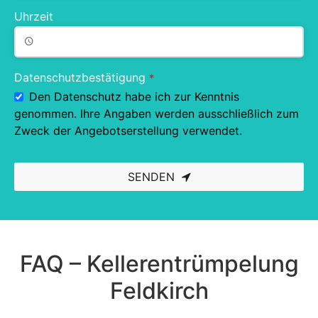
Uhrzeit
Datenschutzbestätigung
*
Den Datenschutz habe ich zur Kenntnis
genommen. Ihre Angaben werden ausschließlich zum
Zweck der Angebotserstellung verwendet.
SENDEN
This
field
should
be left
blank
FAQ – Kellerentrümpelung
Feldkirch