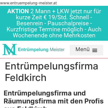
www.entruempelung-meister.at
AKTION
2 Mann + LKW jetzt nur für
kurze Zeit € 19/Std. Schnell -
Besenrein - Pauschalpreise -
Kurzfristige Termine möglich - Auch
Wochenende ohne Mehrkosten
Entrümpelungsfirma
Feldkirch
Entrümpelungsfirma und
Räumungsfirma mit den Profis