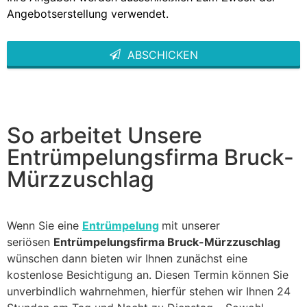
Angebotserstellung verwendet.
ABSCHICKEN
This
field
should
be left
blank
So arbeitet Unsere
Entrümpelungsfirma Bruck-
Mürzzuschlag
Wenn Sie eine
Entrümpelung
mit unserer
seriösen
Entrümpelungsfirma Bruck-Mürzzuschlag
wünschen dann bieten wir Ihnen zunächst eine
kostenlose Besichtigung an. Diesen Termin können Sie
unverbindlich wahrnehmen, hierfür stehen wir Ihnen 24