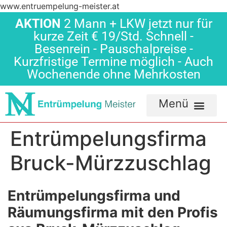
www.entruempelung-meister.at
AKTION
2 Mann + LKW jetzt nur für
kurze Zeit € 19/Std. Schnell -
Besenrein - Pauschalpreise -
Kurzfristige Termine möglich - Auch
Wochenende ohne Mehrkosten
Entrümpelungsfirma
Bruck-Mürzzuschlag
Entrümpelungsfirma und
Räumungsfirma mit den Profis