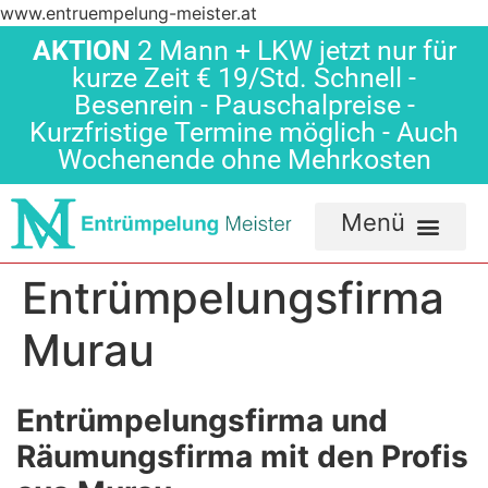
www.entruempelung-meister.at
AKTION
2 Mann + LKW jetzt nur für
kurze Zeit € 19/Std. Schnell -
Besenrein - Pauschalpreise -
Kurzfristige Termine möglich - Auch
Wochenende ohne Mehrkosten
Entrümpelungsfirma
Murau
Entrümpelungsfirma und
Räumungsfirma mit den Profis