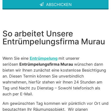
ABSCHICKEN
This
field
should
be left
blank
So arbeitet Unsere
Entrümpelungsfirma Murau
Wenn Sie eine
Entrümpelung
mit unserer
seriösen
Entrümpelungsfirma Murau
wünschen dann
bieten wir Ihnen zunächst eine kostenlose Besichtigung
an. Diesen Termin können Sie unverbindlich
wahrnehmen, hierfür stehen wir Ihnen 24 Stunden am
Tag und Nacht zu Dienstag – Sowohl telefonisch als
auch per E-Mail.
Am gewünschten Tag kommen wir pünktlich vor Ort und
begutachten Ihr Räumungsobjekt. Wir planen