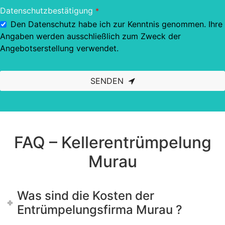
Datenschutzbestätigung
*
Den Datenschutz habe ich zur Kenntnis genommen. Ihre
Angaben werden ausschließlich zum Zweck der
Angebotserstellung verwendet.
SENDEN
This
field
should
be left
blank
FAQ – Kellerentrümpelung
Murau
Was sind die Kosten der
Entrümpelungsfirma Murau ?