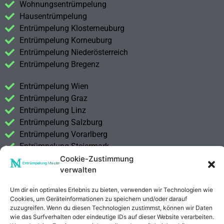
Wohnungsentrümpelung
Hausentrümpelung
Entrümpelung Klosterneuburg
Entrümpelung Korneuburg
Entrümpelung Niederösterreich
Entrümpelung Bregenz
Entrümpelung Wien
Entrümpelung Graz
Entrümpelung Linz
Entrümpelung Salzburg
Entrümpelung Vorarlberg
Entrümpelung Steiermark
Cookie-Zustimmung
Kontakt
verwalten
Impressum
Um dir ein optimales Erlebnis zu bieten, verwenden wir Technologien wie
Datenschutzerklärung
Cookies, um Geräteinformationen zu speichern und/oder darauf
zuzugreifen. Wenn du diesen Technologien zustimmst, können wir Daten
wie das Surfverhalten oder eindeutige IDs auf dieser Website verarbeiten.
Anrufen
E-Mail