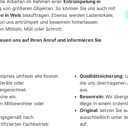
alle Arbeiten im Rahmen einer
Entrümpelung in
 von größeren Objekten. So können Sie uns auch mit
n in Wels
beauftragen. Ebenso werden Ladenlokale,
n uns entrümpelt und besenrein hinterlassen.
on Möbeln, Müll oder Schrott.
freuen uns auf Ihren Anruf und informieren Sie
stpreis umfasst alle Kosten.
Qualitätssicherung:
U
Geräte oder
die uns übertragenen 
angerechnet.
aus.
ine ein.
Besenrein:
Wir überge
an Mitbewohner oder
Wege in einem ordentl
Original:
setzen Sie au
ungsgemäß nach
ausschließlich unter 
tifizierten Fachbetrieb
auf.