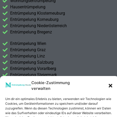
Wohnungsentrümpelung
Hausentrümpelung
Entrümpelung Klosterneuburg
Entrümpelung Korneuburg
Entrümpelung Niederösterreich
Entrümpelung Bregenz
Entrümpelung Wien
Entrümpelung Graz
Entrümpelung Linz
Entrümpelung Salzburg
Entrümpelung Vorarlberg
Entrümpelung Steiermark
Cookie-Zustimmung
Kontakt
verwalten
Impressum
Datenschutzerklärung
Um dir ein optimales Erlebnis zu bieten, verwenden wir Technologien wie
Cookies, um Geräteinformationen zu speichern und/oder darauf
zuzugreifen. Wenn du diesen Technologien zustimmst, können wir Daten
Anrufen
E-Mail
wie das Surfverhalten oder eindeutige IDs auf dieser Website verarbeiten.