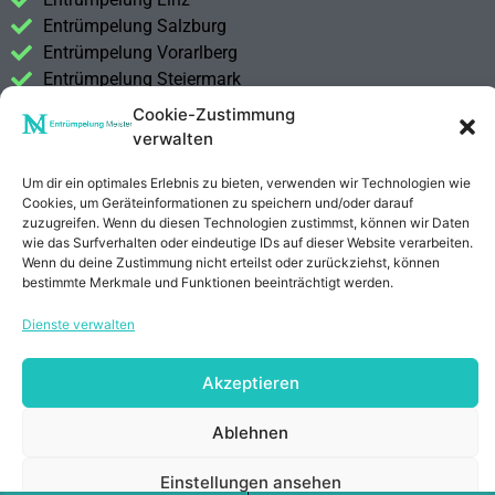
Entrümpelung Salzburg
Entrümpelung Vorarlberg
Entrümpelung Steiermark
Cookie-Zustimmung
Kontakt
verwalten
Impressum
Datenschutzerklärung
Um dir ein optimales Erlebnis zu bieten, verwenden wir Technologien wie
Cookies, um Geräteinformationen zu speichern und/oder darauf
zuzugreifen. Wenn du diesen Technologien zustimmst, können wir Daten
Anrufen
E-Mail
wie das Surfverhalten oder eindeutige IDs auf dieser Website verarbeiten.
Wenn du deine Zustimmung nicht erteilst oder zurückziehst, können
bestimmte Merkmale und Funktionen beeinträchtigt werden.
Dienste verwalten
Akzeptieren
Ablehnen
Einstellungen ansehen