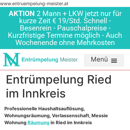
www.entruempelung-meister.at
AKTION
2 Mann + LKW jetzt nur für
kurze Zeit € 19/Std. Schnell -
Besenrein - Pauschalpreise -
Kurzfristige Termine möglich - Auch
Wochenende ohne Mehrkosten
Entrümpelung Ried
im Innkreis
Professionelle Haushaltsauflösung,
Wohnungsräumung, Verlassenschaft, Messie
Wohnung
Räumung
in Ried im Innkreis