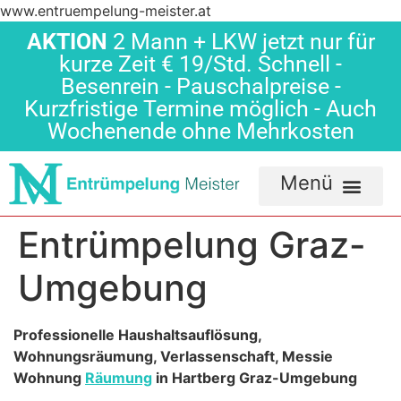
www.entruempelung-meister.at
AKTION
2 Mann + LKW jetzt nur für
kurze Zeit € 19/Std. Schnell -
Besenrein - Pauschalpreise -
Kurzfristige Termine möglich - Auch
Wochenende ohne Mehrkosten
Entrümpelung Graz-
Umgebung
Professionelle Haushaltsauflösung,
Wohnungsräumung, Verlassenschaft, Messie
Wohnung
Räumung
in Hartberg Graz-Umgebung