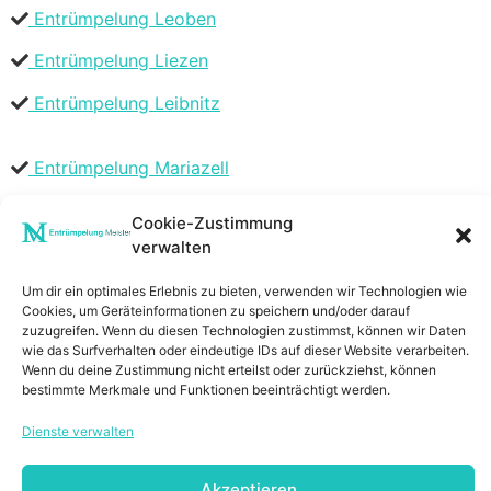
Entrümpelung Leoben
Entrümpelung Liezen
Entrümpelung Leibnitz
Entrümpelung Mariazell
Entrümpelung Murtal
Cookie-Zustimmung
verwalten
Entrümpelung Murau
Entrümpelung Mürzzuschlag
Um dir ein optimales Erlebnis zu bieten, verwenden wir Technologien wie
Cookies, um Geräteinformationen zu speichern und/oder darauf
zuzugreifen. Wenn du diesen Technologien zustimmst, können wir Daten
Entrümpelung Südoststeiermark
wie das Surfverhalten oder eindeutige IDs auf dieser Website verarbeiten.
Wenn du deine Zustimmung nicht erteilst oder zurückziehst, können
Entrümpelung Voitsberg
bestimmte Merkmale und Funktionen beeinträchtigt werden.
Entrümpelung Weiz
Dienste verwalten
Akzeptieren