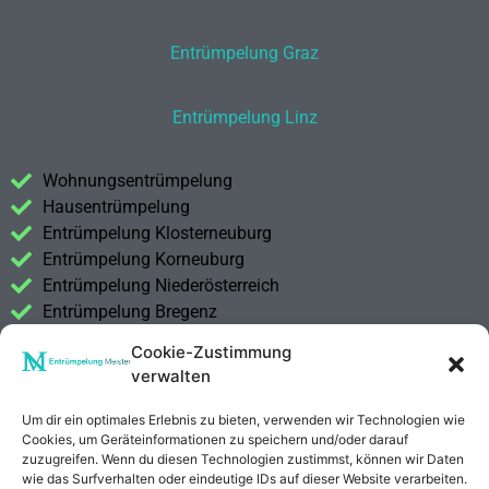
Entrümpelung Graz
Entrümpelung Linz
Wohnungsentrümpelung
Hausentrümpelung
Entrümpelung Klosterneuburg
Entrümpelung Korneuburg
Entrümpelung Niederösterreich
Entrümpelung Bregenz
Cookie-Zustimmung
Entrümpelung Wien
verwalten
Entrümpelung Graz
Entrümpelung Linz
Um dir ein optimales Erlebnis zu bieten, verwenden wir Technologien wie
Entrümpelung Salzburg
Cookies, um Geräteinformationen zu speichern und/oder darauf
zuzugreifen. Wenn du diesen Technologien zustimmst, können wir Daten
Entrümpelung Vorarlberg
wie das Surfverhalten oder eindeutige IDs auf dieser Website verarbeiten.